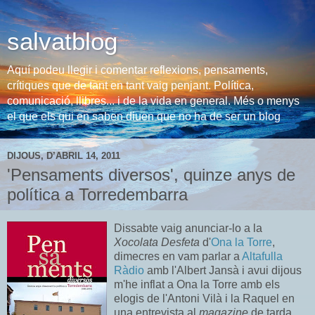
salvatblog
Aquí podeu llegir i comentar reflexions, pensaments,
crítiques que de tant en tant vaig penjant. Política,
comunicació, llibres... i de la vida en general. Més o menys
el que els qui en saben diuen que no ha de ser un blog
DIJOUS, D’ABRIL 14, 2011
'Pensaments diversos', quinze anys de
política a Torredembarra
Dissabte vaig anunciar-lo a la
Xocolata Desfeta
d'
Ona la Torre
,
dimecres en vam parlar a
Altafulla
Ràdio
amb l'Albert Jansà i avui dijous
m'he inflat a Ona la Torre amb els
elogis de l'Antoni Vilà i la Raquel en
una entrevista al
magazine
de tarda.