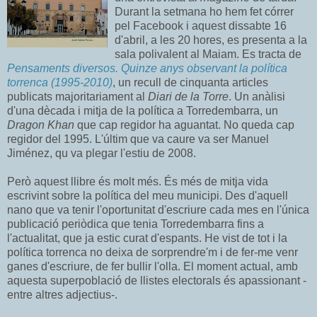
Durant la setmana ho hem fet córrer
pel Facebook i aquest dissabte 16
d'abril, a les 20 hores, es presenta a la
sala polivalent al Maiam. Es tracta de
Pensaments diversos. Quinze anys observant la política
torrenca (1995-2010)
, un recull de cinquanta articles
publicats majoritariament al
Diari de la Torre
. Un anàlisi
d'una dècada i mitja de la política a Torredembarra, un
Dragon Khan
que cap regidor ha aguantat. No queda cap
regidor del 1995. L'últim que va caure va ser Manuel
Jiménez, qu va plegar l'estiu de 2008.
Però aquest llibre és molt més. És més de mitja vida
escrivint sobre la política del meu municipi. Des d'aquell
nano que va tenir l'oportunitat d'escriure cada mes en l'única
publicació periòdica que tenia Torredembarra fins a
l'actualitat, que ja estic curat d'espants. He vist de tot i la
política torrenca no deixa de sorprendre'm i de fer-me venr
ganes d'escriure, de fer bullir l'olla. El moment actual, amb
aquesta superpoblació de llistes electorals és apassionant -
entre altres adjectius-.