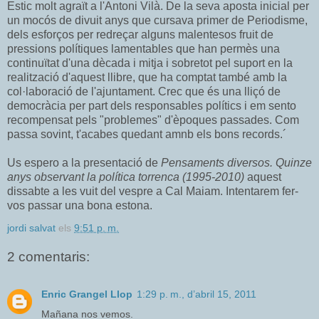
Estic molt agraït a l'Antoni Vilà. De la seva aposta inicial per
un mocós de divuit anys que cursava primer de Periodisme,
dels esforços per redreçar alguns malentesos fruit de
pressions polítiques lamentables que han permès una
continuïtat d'una dècada i mitja i sobretot pel suport en la
realització d'aquest llibre, que ha comptat també amb la
col·laboració de l'ajuntament. Crec que és una lliçó de
democràcia per part dels responsables polítics i em sento
recompensat pels "problemes" d'èpoques passades. Com
passa sovint, t'acabes quedant amnb els bons records.´
Us espero a la presentació de
Pensaments diversos. Quinze
anys observant la política torrenca (1995-2010)
aquest
dissabte a les vuit del vespre a Cal Maiam. Intentarem fer-
vos passar una bona estona.
jordi salvat
els
9:51 p. m.
2 comentaris:
Enric Grangel Llop
1:29 p. m., d’abril 15, 2011
Mañana nos vemos.