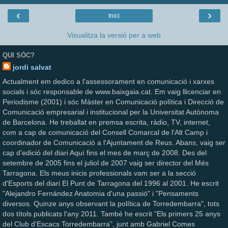
‹
›
Inici
Visualitza la versió per a web
QUI SÓC?
jordi salvat
Actualment em dedico a l'assessorament en comunicació i xarxes
socials i sóc responsable de www.baixgaia.cat. Em vaig llicenciar en
Periodisme (2001) i sóc Màster en Comunicació política i Direcció de
Comunicació empresarial i institucional per la Universitat Autònoma
de Barcelona. He treballat en premsa escrita, ràdio, TV, internet,
com a cap de comunicació del Consell Comarcal de l'Alt Camp i
coordinador de Comunicació a l'Ajuntament de Reus. Abans, vaig ser
cap d'edició del diari Aquí fins el mes de març de 2008. Des del
setembre de 2005 fins el juliol de 2007 vaig ser director del Més
Tarragona. Els meus inicis professionals vam ser a la secció
d'Esports del diari El Punt de Tarragona del 1996 al 2001. He escrit
"Alejandro Fernández Anatomia d'una passió" i "Pensaments
diversos. Quinze anys observant la política de Torredembarra", tots
dos títols publicats l'any 2011. També he escrit "Els primers 25 anys
del Club d'Escacs Torredembarra", junt amb Gabriel Comes