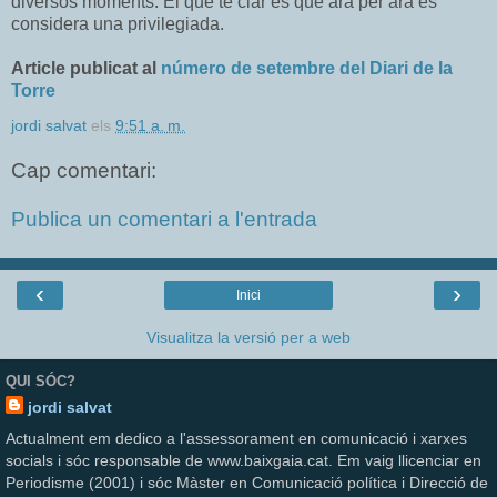
diversos moments. El que té clar és que ara per ara es
considera una privilegiada.
Article publicat al
número de setembre del Diari de la
Torre
jordi salvat
els
9:51 a. m.
Cap comentari:
Publica un comentari a l'entrada
‹
›
Inici
Visualitza la versió per a web
QUI SÓC?
jordi salvat
Actualment em dedico a l'assessorament en comunicació i xarxes
socials i sóc responsable de www.baixgaia.cat. Em vaig llicenciar en
Periodisme (2001) i sóc Màster en Comunicació política i Direcció de