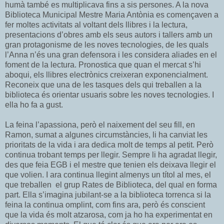
humà també es multiplicava fins a sis persones. A la nova
Biblioteca Municipal Mestre Maria Antònia es començaven a
fer moltes activitats al voltant dels llibres i la lectura,
presentacions d’obres amb els seus autors i tallers amb un
gran protagonisme de les noves tecnologies, de les quals
l’Anna n’és una gran defensora i les considera aliades en el
foment de la lectura. Pronostica que quan el mercat s’hi
aboqui, els llibres electrònics creixeran exponencialment.
Reconeix que una de les tasques dels qui treballen a la
biblioteca és orientar usuaris sobre les noves tecnologies. I
ella ho fa a gust.
La feina l’apassiona, però el naixement del seu fill, en
Ramon, sumat a algunes c
ircumstàncies, li ha canviat les
prioritats de la vida i ara dedica molt de temps al petit. Però
continua trobant temps per llegir. Sempre li ha agradat llegir,
des que feia EGB i el mestre que tenien els deixava llegir el
que volien. I ara continua llegint almenys un títol al mes, el
que treballen el grup Rates de Biblioteca, del qual en forma
part. Ella s’imagina jubilant-se a la biblioteca torrenca si la
feina la continua omplint, com fins ara, però és conscient
que la vida és molt atzarosa, com ja ho ha experimentat en