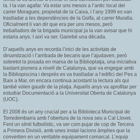
la. I la van agafar. Va estar uns mesos a l’antic local del
carrer Moragues, propietat de la Caixa, i l’any 1999 es van
traslladar a les dependències de la Golfa, al carrer Muralla.
Oficialment li van dir que era per uns mesos, però
treballadors de la brigada municipal ja la van avisar que hi
estaria anys. I així va ser. Gairebé una dècada.
D’aquells anys en recorda l’inici de les activitats de
dinamització i l’arribada de becaris que l’ajudaven, però
sobretot la posada en marxa de la Biblioplatja, una iniciativa
bastant pionera a nivell de Catalunya, que va engegar amb
la Bibliopiscina i després es va traslladar a l’edifici del Pes a
Baix a Mar, on encara continua acostant la lectura als qui
també volen gaudir de la platja. Aquells anys va aprofitar per
estudiar Documentació a la Universitat Oberta de Catalunya
(UOC).
El 2008 és un any crucial per a la Biblioteca Municipal de
Torredembarra amb l’obertura de la nova seu a Cal Llovet.
Fent un símil futbolístic, va ser com pujar de cop de Tercera
a Primera Divisió, amb unes instal·lacions àmplies que la
convertien en un veritable equipament comarcal. L’equip