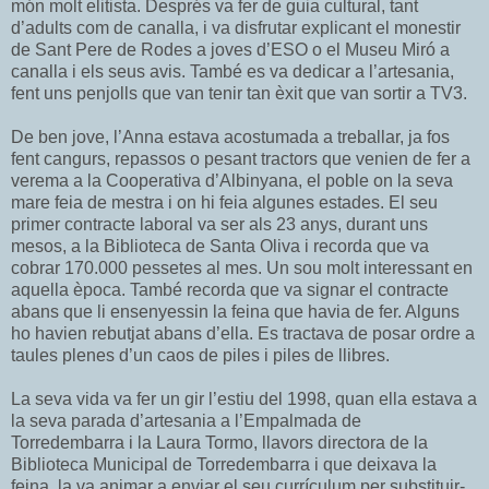
món molt elitista. Després va fer de guia cultural, tant
d’adults com de canalla, i va disfrutar explicant el monestir
de Sant Pere de Rodes a joves d’ESO o el Museu Miró a
canalla i els seus avis. També es va dedicar a l’artesania,
fent uns penjolls que van tenir tan èxit que van sortir a TV3.
De ben jove, l’Anna estava acostumada a treballar, ja fos
fent cangurs, repassos o pesant tractors que venien de fer a
verema a la Cooperativa d’Albinyana, el poble on la seva
mare feia de mestra i on hi feia algunes estades. El seu
primer contracte laboral va ser als 23 anys, durant uns
mesos, a la Biblioteca de Santa Oliva i recorda que va
cobrar 170.000 pessetes al mes. Un sou molt interessant en
aquella època. També recorda que va signar el contracte
abans que li ensenyessin la feina que havia de fer. Alguns
ho havien rebutjat abans d’ella. Es tractava de posar ordre a
taules plenes d’un caos de piles i piles de llibres.
La seva vida va fer un gir l’estiu del 1998, quan ella estava a
la seva parada d’artesania a l’Empalmada de
Torredembarra i la Laura Tormo, llavors directora de la
Biblioteca Municipal de Torredembarra i que deixava la
feina, la va animar a enviar el seu currículum per substituir-