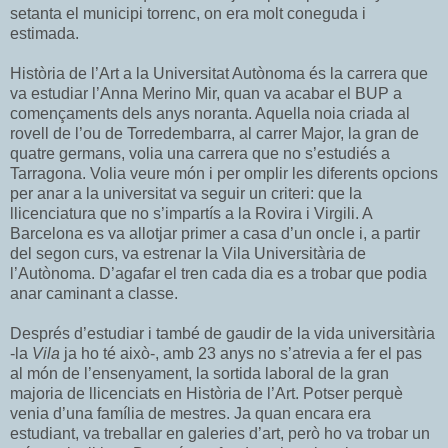
setanta el municipi torrenc, on era molt coneguda i
estimada.
Història de l’Art a la Universitat Autònoma és la carrera que
va estudiar l’Anna Merino Mir, quan va acabar el BUP a
començaments dels anys noranta. Aquella noia criada al
rovell de l’ou de Torredembarra, al carrer Major, la gran de
quatre germans, volia una carrera que no s’estudiés a
Tarragona. Volia veure món i per omplir les diferents opcions
per anar a la universitat va seguir un criteri: que la
llicenciatura que no s’impartís a la Rovira i Virgili. A
Barcelona es va allotjar primer a casa d’un oncle i, a partir
del segon curs, va estrenar la Vila Universitària de
l’Autònoma. D’agafar el tren cada dia es a trobar que podia
anar caminant a classe.
Després d’estudiar i també de gaudir de la vida universitària
-la
Vila
ja ho té això-, amb 23 anys no s’atrevia a fer el pas
al món de l’ensenyament, la sortida laboral de la gran
majoria de llicenciats en Història de l’Art. Potser perquè
venia d’una família de mestres. Ja quan encara era
estudiant, va treballar en galeries d’art, però ho va trobar un