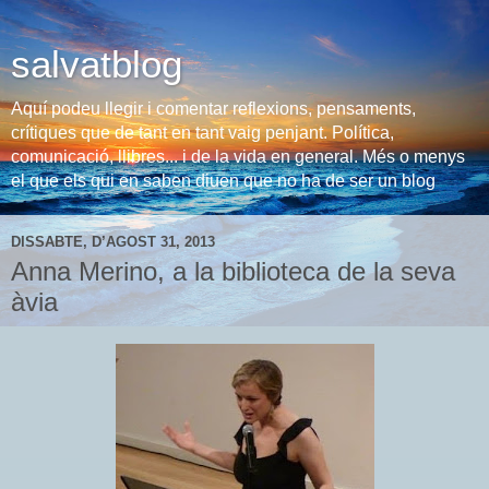
salvatblog
Aquí podeu llegir i comentar reflexions, pensaments,
crítiques que de tant en tant vaig penjant. Política,
comunicació, llibres... i de la vida en general. Més o menys
el que els qui en saben diuen que no ha de ser un blog
DISSABTE, D’AGOST 31, 2013
Anna Merino, a la biblioteca de la seva
àvia